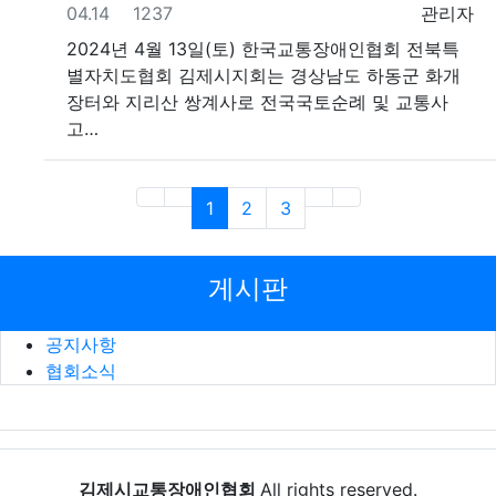
등록일
조회
등록자
04.14
1237
관리자
2024년 4월 13일(토) 한국교통장애인협회 전북특
별자치도협회 김제시지회는 경상남도 하동군 화개
장터와 지리산 쌍계사로 전국국토순례 및 교통사
고…
(current)
1
2
3
게시판
공지사항
협회소식
김제시교통장애인협회
All rights reserved.