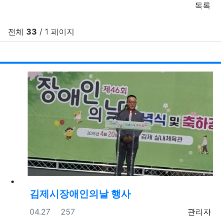
목록
전체
33
/ 1 페이지
게시
게
김제시장애인의날 행사
등록일
조회
등록자
04.27
257
관리자