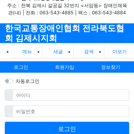
주소 : 전북 김제시 갈공길 32번지 <서암동> 장애인체육
관(내) | 전화 : 063-543-4885 | 팩스 : 063-543-4884
한국교통장애인협회 전라북도협
회 김제시지회
메뉴
새글
검색
더보기
로그인
회원가입
정보찾기
자동로그인
필수
아이디
필수
비밀번호
로그인