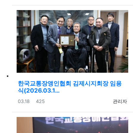
한국교통장앵인협회 김제시지회장 임용
식(2026.03.1…
등록일
조회
등록자
03.18
425
관리자