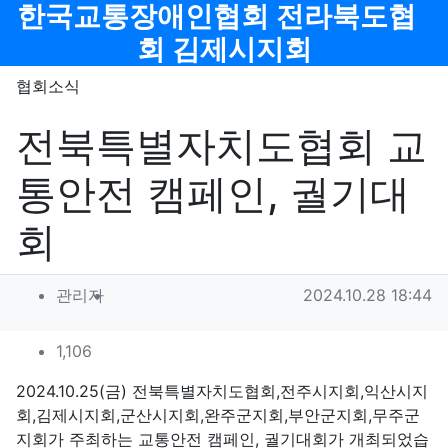
메뉴
한국교통장애인협회 전라북도협
회 김제시지회
협회소식
전북특별자치도협회 교
통안전 캠페인, 궐기대
회
작성자 정보
작성
작성일
관리자
2024.10.28 18:44
컨텐츠 정보
조회
1,106
본문
2024.10.25(금) 전북특별자치도협회,전주시지회,익산시지
회,김제시지회,군산시지회,완주군지회,부안군지회,무주군
지회가 주최하는 교통안전 캠페인, 궐기대회가 개최되었습