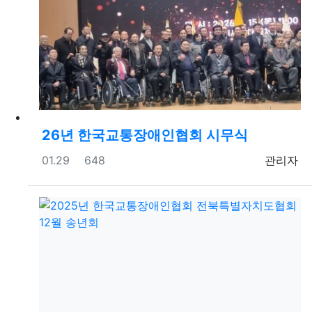
26년 한국교통장애인협회 시무식
등록일
조회
등록자
01.29
648
관리자