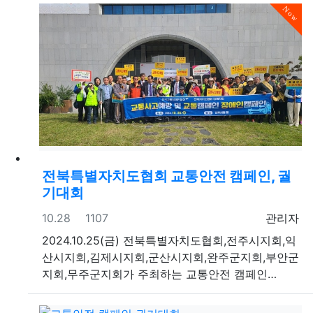
Now
전북특별자치도협회 교통안전 캠페인, 궐
기대회
등록일
조회
등록자
10.28
1107
관리자
2024.10.25(금) 전북특별자치도협회,전주시지회,익
산시지회,김제시지회,군산시지회,완주군지회,부안군
지회,무주군지회가 주최하는 교통안전 캠페인…